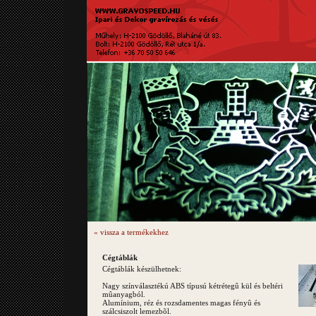
« vissza a termékekhez
Cégtáblák
Cégtáblák készülhetnek:
Nagy színválasztékú ABS típusú kétrétegû kül és beltéri
mûanyagból.
Alumínium, réz és rozsdamentes magas fényû és
szálcsiszolt lemezbõl.